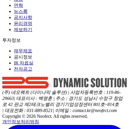
연혁
뉴스룸
공지사항
윤리경영
제보하기
투자정보
재무제표
공시정보
IR 자료실
전자공고
(주) 네오펙트 (다이나믹 솔루션)
|
사업자등록번호
:
119-86-
29663
|
대표이사
:
백명훈
|
주소
:
경기도 성남시 수정구 창업
로 42 판교 제2테크노밸리 경기기업성장센터 801호~814호
|
대표전화
:
031-889-8521
|
이메일
:
contact.kr@neofect.com
Copyright ©
2026
Neofect. All rights reserved.
개인정보처리방침