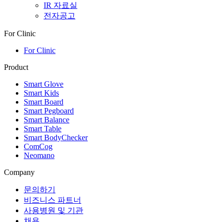
IR 자료실
전자공고
For Clinic
For Clinic
Product
Smart Glove
Smart Kids
Smart Board
Smart Pegboard
Smart Balance
Smart Table
Smart BodyChecker
ComCog
Neomano
Company
문의하기
비즈니스 파트너
사용병원 및 기관
채용